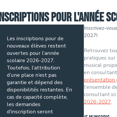
Inscriptions pour l'année s
Inscrivez-vou
2027!
Les inscriptions pour de
nouveaux élèves restent
Retrouvez tou
ouvertes pour l’année
pratiques sur
scolaire 2026-2027.
musical propo
Toutefois, l’attribution
en consultant
d’une place n’est pas
présentation
garantie et dépend des
l'ensemble des
disponibilités restantes. En
consultant ici 
cas de capacité complète,
2026-2027
.
les demandes
d'inscription seront