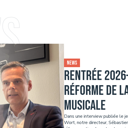
s
News
Rentrée 2026-
Réforme de l
musicale
Dans une interview publiée le j
Wort, notre directeur, Sébastien