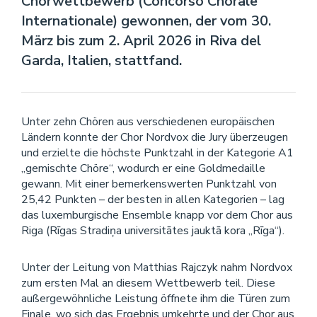
Chorwettbewerb (Concorso Chorale
Internationale) gewonnen, der vom 30.
März bis zum 2. April 2026 in Riva del
Garda, Italien, stattfand.
Unter zehn Chören aus verschiedenen europäischen
Ländern konnte der Chor Nordvox die Jury überzeugen
und erzielte die höchste Punktzahl in der Kategorie A1
„gemischte Chöre“, wodurch er eine Goldmedaille
gewann. Mit einer bemerkenswerten Punktzahl von
25,42 Punkten – der besten in allen Kategorien – lag
das luxemburgische Ensemble knapp vor dem Chor aus
Riga (Rīgas Stradiņa universitātes jauktā kora „Rīga“).
Unter der Leitung von Matthias Rajczyk nahm Nordvox
zum ersten Mal an diesem Wettbewerb teil. Diese
außergewöhnliche Leistung öffnete ihm die Türen zum
Finale, wo sich das Ergebnis umkehrte und der Chor aus