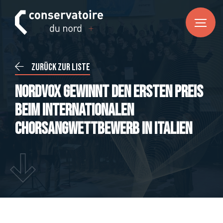
FR
DE
EN
HOME
Zurück zur Liste
News
Nordvox gewinnt den ersten Preis
CONSERVATOIRE DU NORD
beim internationalen
Über uns
Chorsangwettbewerb in Italien
Unser Team
Praktische Informationen
KURSE
Musik
Tanz