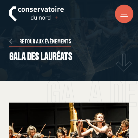
FR
DE
EN
ACCUEIL
Retour aux évènements
Actualités
Gala des Lauréats
CONSERVATOIRE DU NORD
À propos
Gala de
Notre équipe
Infos pratiques
ENSEIGNEMENTS
Musique
Danse