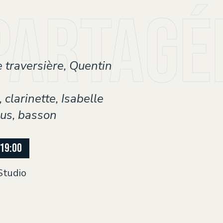
partagé
te traversière, Quentin
clarinette, Isabelle
sius, basson
19:00
Studio