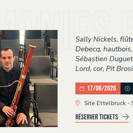
monies 
Sally Nickels, flû
Debecq, hautbois,
Sébastien Duguet, 
Lord, cor, Pit Bro
17/06/2026
Site Ettelbruck - 
Réserver tickets