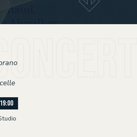
concert 
oprano
celle
19:00
Studio