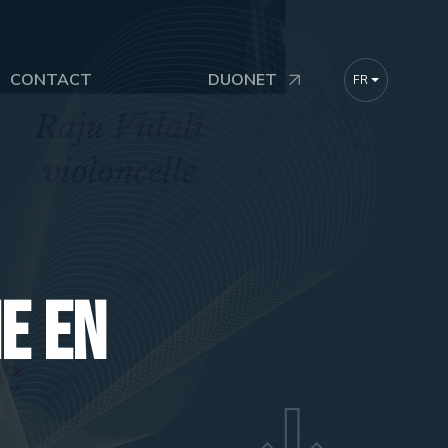
CONTACT
DUONET
FR
DE
EN
e en