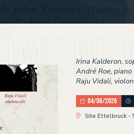
ôme de 
Irina Kalderon, s
André Roe, piano
Raju Vidali, violon
04/06/2026
Site Ettelbruck - 