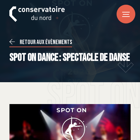
FR
DE
EN
ACCUEIL
Retour aux évènements
Actualités
SPOT ON DANCE : Spectacle de danse
CONSERVATOIRE DU NORD
À propos
SPOT ON
Notre équipe
Infos pratiques
ENSEIGNEMENTS
Musique
Danse