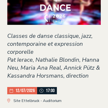
Théâtre
ÉVÈNEMENTS
CONTACT
Classes de danse classique, jazz,
contemporaine et expression
corporelle
Pat Ierace, Nathalie Blondin, Hanna
Neu, Maria Ana Real, Annick Pütz &
Kassandra Horsmans, direction
12/07/2026
17:00
Site Ettelbruck - Auditorium