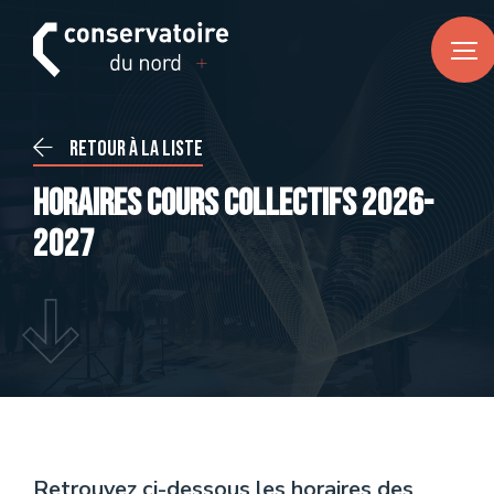
FR
DE
EN
ACCUEIL
Retour à la liste
Actualités
Horaires cours collectifs 2026-
CONSERVATOIRE DU NORD
2027
À propos
Notre équipe
Infos pratiques
ENSEIGNEMENTS
Musique
Retrouvez ci-dessous les horaires des
Danse