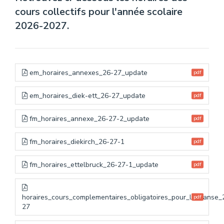
cours collectifs pour l'année scolaire
Théâtre
2026-2027.
ÉVÈNEMENTS
CONTACT
em_horaires_annexes_26-27_update
pdf
em_horaires_diek-ett_26-27_update
pdf
fm_horaires_annexe_26-27-2_update
pdf
fm_horaires_diekirch_26-27-1
pdf
fm_horaires_ettelbruck_26-27-1_update
pdf
horaires_cours_complementaires_obligatoires_pour_la_danse_
pdf
27