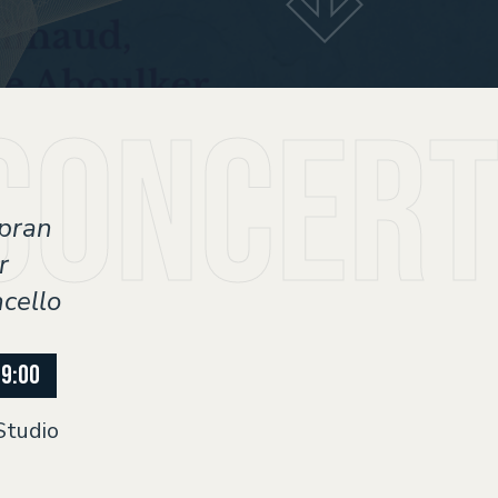
concert 
opran
r
ncello
9:00
Studio