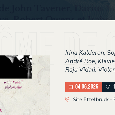
ôme de 
Irina Kalderon, S
André Roe, Klavie
Raju Vidali, Violo
04.06.2026
1
Site Ettelbruck - 