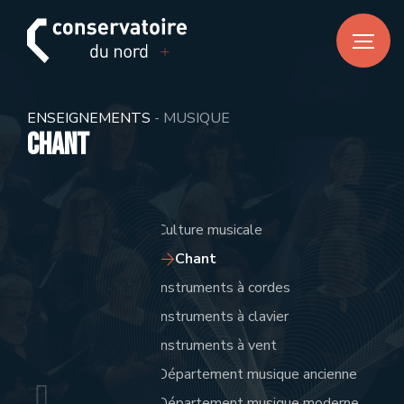
FR
DE
EN
ACCUEIL
ENSEIGNEMENTS
- MUSIQUE
Actualités
Chant
CONSERVATOIRE DU NORD
À propos
Culture musicale
Notre équipe
Chant
Infos pratiques
Instruments à cordes
Instruments à clavier
ENSEIGNEMENTS
Instruments à vent
Musique
Département musique ancienne
Danse
Département musique moderne