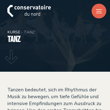
FR
DE
EN
HOME
KURSE
- TANZ
News
Tanz
CONSERVATOIRE DU NORD
Über uns
Unser Team
Praktische Informationen
KURSE
Tanzen bedeutet, sich im Rhythmus der
Musik zu bewegen, um tiefe Gefühle und
Musik
intensive Empfindungen zum Ausdruck zu
Tanz