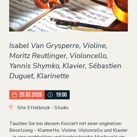
Theater
VERANSTALTUNGEN
KONTAKT
Isabel Van Grysperre, Violine,
Moritz Reutlinger, Violoncello,
Yannis Shymko, Klavier, Sébastien
Duguet, Klarinette
25.03.2026
19:00
Site Ettelbruck - Studio
Tauchen Sie bei diesem Konzert mit einer originellen
Besetzung – Klarinette, Violine, Violoncello und Klavier
– in eine reichhaltige und kontrastreiche Musikwelt ein.