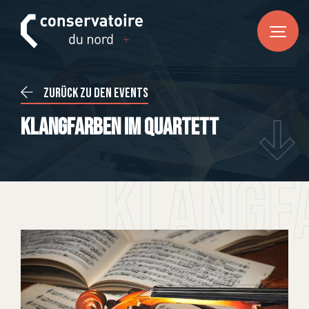
FR
DE
EN
HOME
Zurück zu den Events
News
Klangfarben im Quartett
CONSERVATOIRE DU NORD
Über uns
Klangf
Unser Team
Praktische Informationen
KURSE
Musik
Tanz