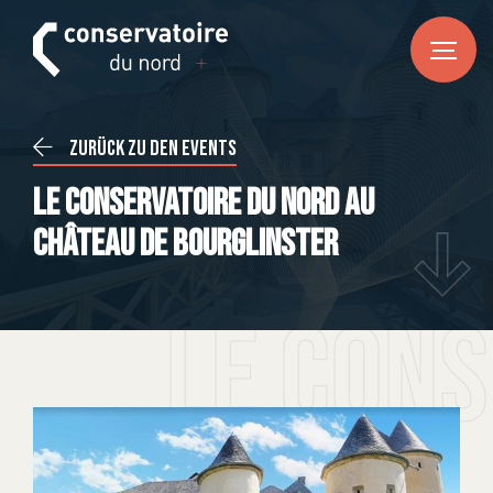
FR
DE
EN
HOME
Zurück zu den Events
News
Le Conservatoire du Nord au
CONSERVATOIRE DU NORD
Château de Bourglinster
Über uns
Unser Team
Le Cons
Praktische Informationen
KURSE
Musik
Tanz