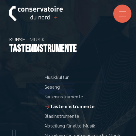
FR
DE
EN
HOME
KURSE
- MUSIK
News
Tasteninstrumente
CONSERVATOIRE DU NORD
Über uns
Musikkultur
Unser Team
Gesang
Praktische Informationen
Saiteninstrumente
Tasteninstrumente
KURSE
Blasinstrumente
Musik
Abteilung für alte Musik
Tanz
Abteilung für zeitgenössische Musik